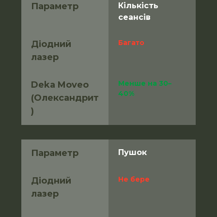
Параметр
Кількість 
сеансів
Багато
Діодний 
лазер
Менше на 30–
Deka Moveo 
40%
(Олександрит
)
Параметр
Пушок
Не бере
Діодний 
лазер