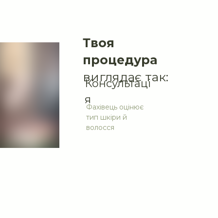
Твоя
процедура
виглядає так:
Консультаці
я
Фахівець оцінює
тип шкіри й
волосся