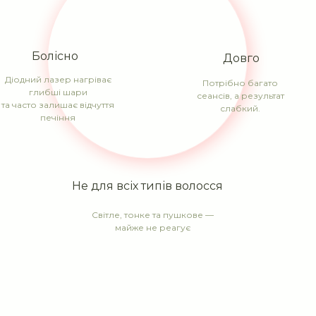
Болісно
Довго
Діодний лазер нагріває
Потрібно багато
глибші шари
сеансів, а результат
та часто залишає відчуття
слабкий.
печіння
Не для всіх типів волосся
Світле, тонке та пушкове —
майже не реагує