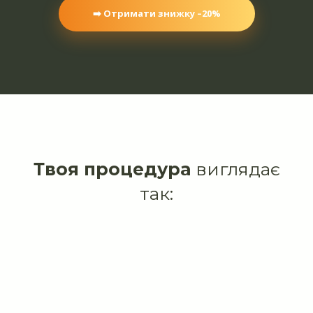
➡️ Отримати знижку –20%
Твоя процедура
виглядає
так: