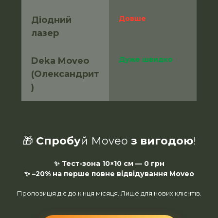
Довше
Діодний 
лазер
Дуже швидко
Deka Moveo 
(Олександрит
)
🎁
Спробу
й Moveo
з вигодою
!
✨ Тест-зона 10×10 см — 0 грн
✨ –20% на перше повне відвідування Moveo
Пропозиція діє до кінця місяця. Лише для нових клієнтів.