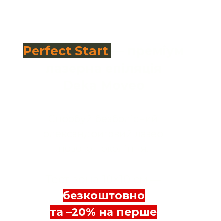
Perfect Start
— преміум
лазерна епіляція
Deka Moveo
Спробуй безболісний
олександритовий лазер
нового покоління.
Тест-зона 10×10 см
—
безкоштовно
та –20% на перше