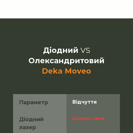
Діодний
VS
Олександритовий
Deka Moveo
Параметр
Відчуття
Болісно, пече
Діодний 
лазер