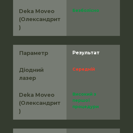
Безболісно
Deka Moveo 
(Олександрит
)
Параметр
Результат
Середній
Діодний 
лазер
Високий з 
Deka Moveo 
першої 
(Олександрит
процедури
)