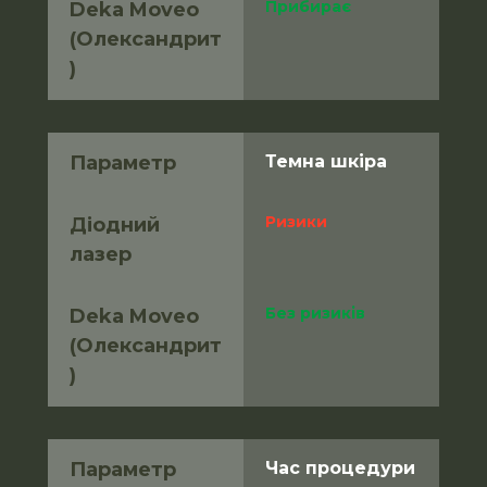
Прибирає
Deka Moveo 
(Олександрит
)
Параметр
Темна шкіра
Ризики
Діодний 
лазер
Без ризиків
Deka Moveo 
(Олександрит
)
Параметр
Час процедури