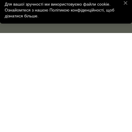
Для вашої зручності ми використовуємо файли cookie.
Ознайомтеся з нашою Політикою конфіденційності, щоб
дізнатися більше.
Лазерна епіляція верхньої
губи в Харкові: позбавтеся
від вусиків ефективно
Лазерне видалення вусиків в Харкові на апараті DEKA