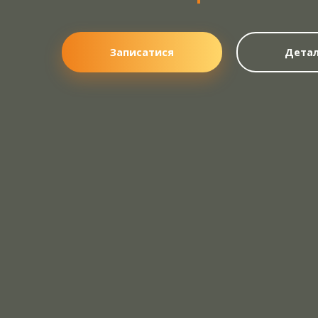
Записатися
Детал