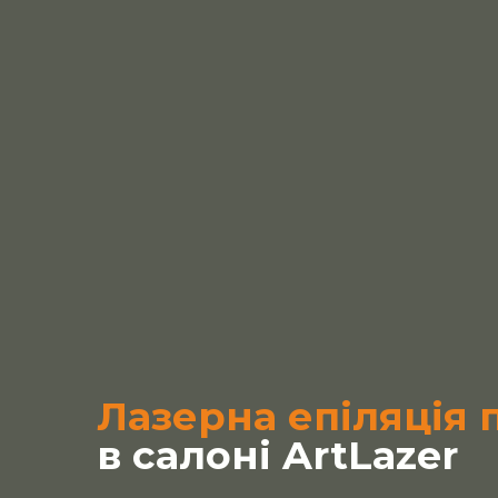
Лазерна епіляція п
в
салоні ArtLazer